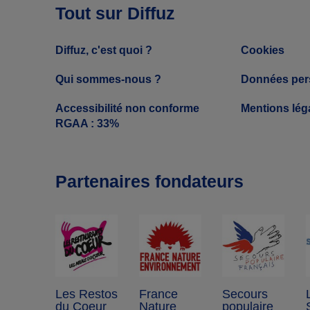
Tout sur Diffuz
Diffuz, c'est quoi ?
Cookies
Qui sommes-nous ?
Données per
Accessibilité non conforme
Mentions lég
RGAA : 33%
Partenaires fondateurs
Les Restos
France
Secours
du Coeur
Nature
populaire