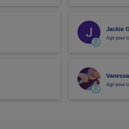
Jackie 
Agir pour 
Vanessa
Agir pour 