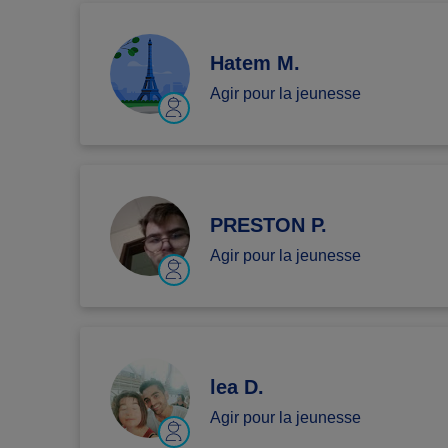
Hatem M.
Agir pour la jeunesse
PRESTON P.
Agir pour la jeunesse
lea D.
Agir pour la jeunesse