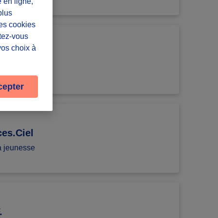
e en ligne,
plus
Les cookies
ntez-vous
vos choix à
.
la jeunesse
cepter
es.Ciel
la jeunesse
.