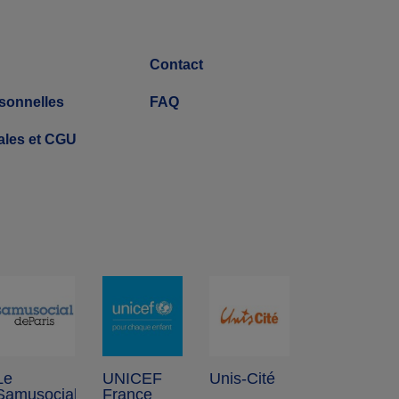
Contact
sonnelles
FAQ
ales et CGU
Le
UNICEF
Unis-Cité
Samusocial
France