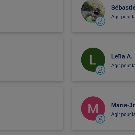
Sébasti
Agir pour 
Leïla A.
Agir pour 
Marie-J
Agir pour 