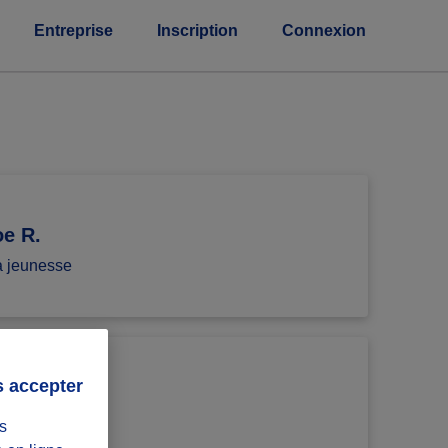
Entreprise
Inscription
Connexion
oe R.
la jeunesse
s accepter
.
s
la jeunesse