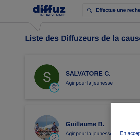
Liste des Diffuzeurs de la caus
SALVATORE C.
Agir pour la jeunesse
Guillaume B.
En accept
Agir pour la jeunesse