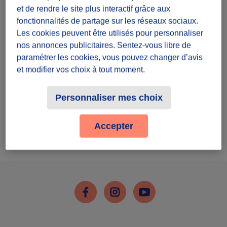
et de rendre le site plus interactif grâce aux
Rester connecté
fonctionnalités de partage sur les réseaux sociaux.
Les cookies peuvent être utilisés pour personnaliser
nos annonces publicitaires. Sentez-vous libre de
Connecte-toi
paramétrer les cookies, vous pouvez changer d’avis
et modifier vos choix à tout moment.
Mot de passe oublié ?
Personnaliser mes choix
Tu n'as pas de compte Diffuz ?
Accepter
Inscris-toi
Facebook
Instagram
Youtube