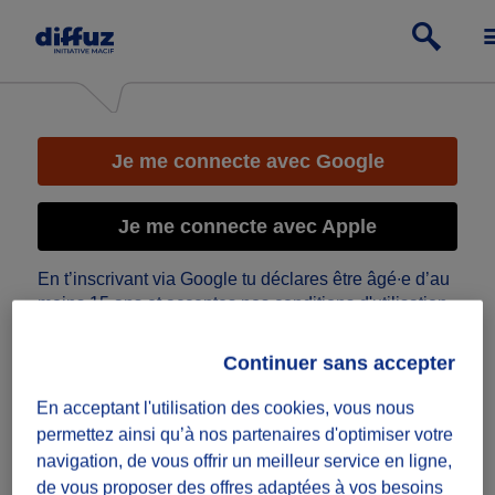
Je me connecte avec Google
Je me connecte avec Apple
En t’inscrivant via Google tu déclares être âgé∙e d’au
moins 15 ans et acceptes nos
conditions d'utilisation
.
- ou -
Continuer sans accepter
En acceptant l'utilisation des cookies, vous nous
Email
permettez ainsi qu’à nos partenaires d'optimiser votre
navigation, de vous offrir un meilleur service en ligne,
Mot de passe
VOIR
de vous proposer des offres adaptées à vos besoins