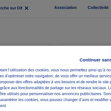
Association
Collectivité
Mohame
Continuer san
Pas encor
ant l'utilisation des cookies, vous nous permettez ainsi qu’à no
es d'optimiser votre navigation, de vous offrir un meilleur servic
roposer des offres adaptées à vos besoins et de rendre le site 
f grâce aux fonctionnalités de partage sur les réseaux sociaux. 
être utilisés pour personnaliser nos annonces publicitaires. Se
Faty A.
paramétrer les cookies, vous pouvez changer d’avis et modifier 
ent.
ronnement
Pas encor