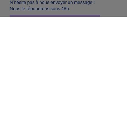
N'hésite pas à nous envoyer un message !
Nous te répondrons sous 48h.
Envoyer un message à l'équipe
Facebook
Instagram
Youtube