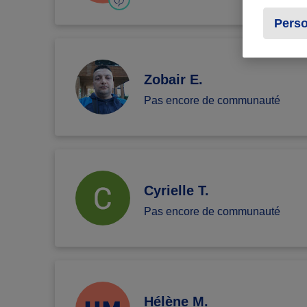
Perso
Zobair E.
Pas encore de communauté
Cyrielle T.
Pas encore de communauté
Hélène M.