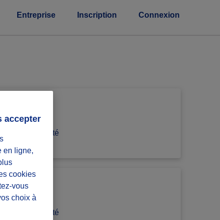
Entreprise
Inscription
Connexion
d A.
s accepter
e de communauté
s
e en ligne,
plus
Les cookies
ntez-vous
vos choix à
e de communauté