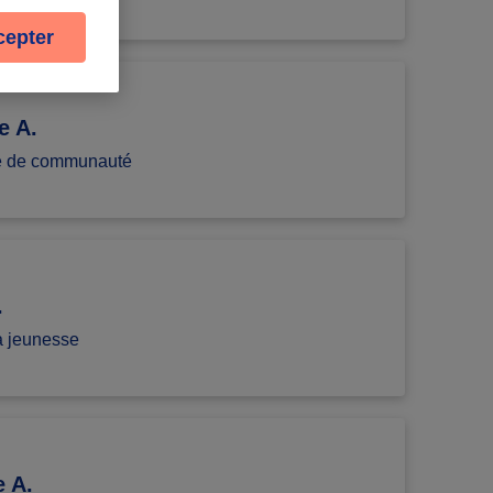
cepter
e A.
e de communauté
.
la jeunesse
e A.