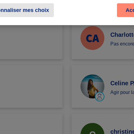
nnaliser mes choix
Ac
Charlott
Pas encor
Celine P
Agir pour 
christin