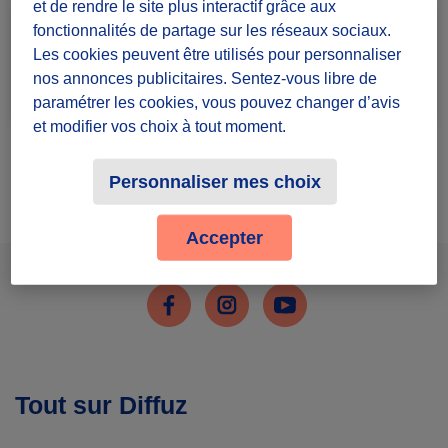
et de rendre le site plus interactif grâce aux
fonctionnalités de partage sur les réseaux sociaux.
Seridj M.
Les cookies peuvent être utilisés pour personnaliser
Pas encore de communauté
nos annonces publicitaires. Sentez-vous libre de
paramétrer les cookies, vous pouvez changer d’avis
et modifier vos choix à tout moment.
Personnaliser mes choix
Fin de la liste des participants
Accepter
Facebook
Instagram
Youtube
Tout sur Diffuz