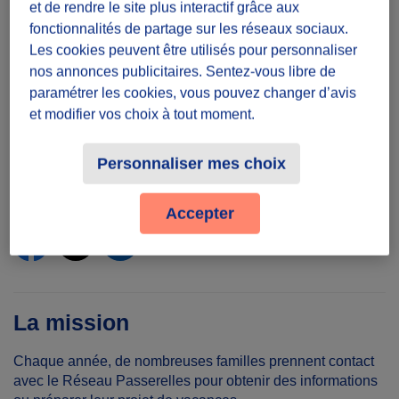
et de rendre le site plus interactif grâce aux
Présence
fonctionnalités de partage sur les réseaux sociaux.
Les cookies peuvent être utilisés pour personnaliser
0.5 minute(s) par jour
nos annonces publicitaires. Sentez-vous libre de
Toute la semaine et le week-end
paramétrer les cookies, vous pouvez changer d’avis
et modifier vos choix à tout moment.
Lieu
Depuis chez soi
Personnaliser mes choix
Partager le défi
Accepter
La mission
Chaque année, de nombreuses familles prennent contact
avec le Réseau Passerelles pour obtenir des informations