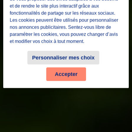
et de rendre le site plus interactif grâce aux
fonctionnalités de partage sur les réseaux sociaux.
Les cookies peuvent être utilisés pour personnaliser
nos annonces publicitaires. Sentez-vous libre de
paramétrer les cookies, vous pouvez changer d’avis
et modifier vos choix à tout moment.
Personnaliser mes choix
Accepter