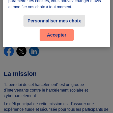
paramétrer les cookies, vous pouvez changer d’avis
et modifier vos choix à tout moment.
Lieu
Personnaliser mes choix
34 Rue de la Haute Loge, 59700 Marcq-en-
Barœul, France
Accepter
Partager le défi
La mission
"Libère toi de cet harcèlement" est un groupe
d'intervenants contre le harcèlement scolaire et
cyberharcelement
Le défi principal de cette mission est d'assurer une
expérience fluide et sécurisée pour tous les participants de