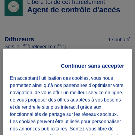
Libère toi de cet harcèlement
Agent de contrôle d'accès
Diffuzeurs
1 souhaité
er
Sois le 1
à relever ce défi :)
Continuer sans accepter
défi ponctuel
En acceptant l'utilisation des cookies, vous nous
Une participation suffit
permettez ainsi qu’à nos partenaires d'optimiser votre
Date
navigation, de vous offrir un meilleur service en ligne,
de vous proposer des offres adaptées à vos besoins
Le 20/11/24 de 14:00 à 15:00
et de rendre le site plus interactif grâce aux
fonctionnalités de partage sur les réseaux sociaux.
Temps à donner
Les cookies peuvent être utilisés pour personnaliser
nos annonces publicitaires. Sentez-vous libre de
Une heure