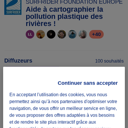
SURFRIDER FOUNDATION EUROPE
Aide à cartographier la
pollution plastique des
rivières !
+40
Diffuzeurs
100 souhaités
Continuer sans accepter
défi ponctuel
En acceptant l'utilisation des cookies, vous nous
Une participation suffit
permettez ainsi qu’à nos partenaires d'optimiser votre
navigation, de vous offrir un meilleur service en ligne,
Date
de vous proposer des offres adaptées à vos besoins
Du 26/10/20
et de rendre le site plus interactif grâce aux
au 31/12/22