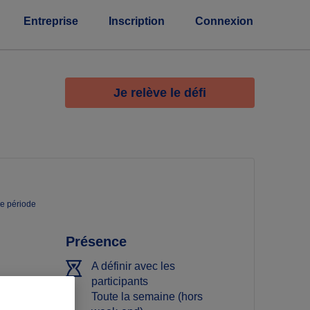
Entreprise
Inscription
Connexion
Je relève le défi
ne période
Présence
A définir avec les
participants
Toute la semaine (hors