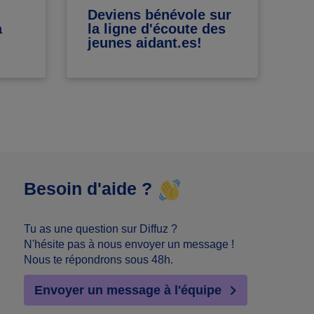
Deviens bénévole sur
Ec
a
la ligne d'écoute des
éc
jeunes aidant.es!
Besoin d'aide ?
Tu as une question sur Diffuz ?
N'hésite pas à nous envoyer un message !
Nous te répondrons sous 48h.
Envoyer un message à l'équipe