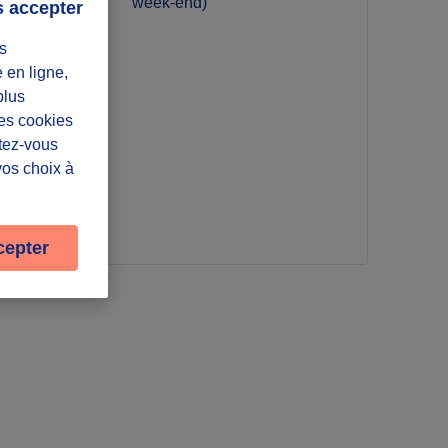
week-end)
s accepter
s
e en ligne,
plus
France
Les cookies
ntez-vous
vos choix à
cepter