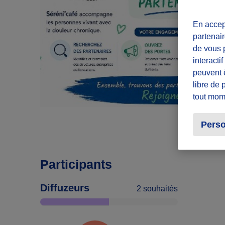
En accept
partenair
de vous p
interacti
peuvent 
libre de 
tout mom
Perso
Participants
Diffuzeurs
2 souhaités