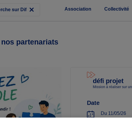
Association
Collectivité
nos partenariats
défi projet
Mission à réaliser sur u
Date
Du 11/05/26
au 11/12/26