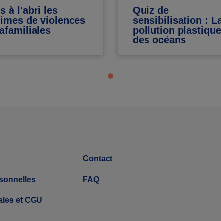
s à l'abri les
Quiz de
times de violences
sensibilisation : L
rafamiliales
pollution plastique
des océans
Contact
sonnelles
FAQ
ales et CGU