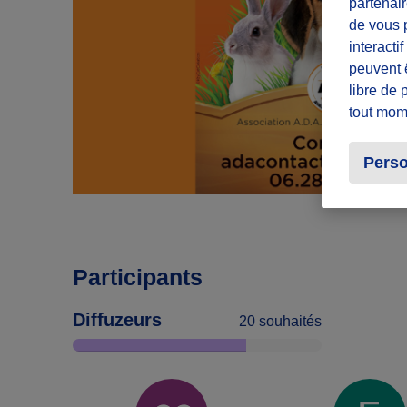
partenair
de vous p
interacti
peuvent 
libre de 
tout mom
Perso
Participants
Diffuzeurs
20 souhaités