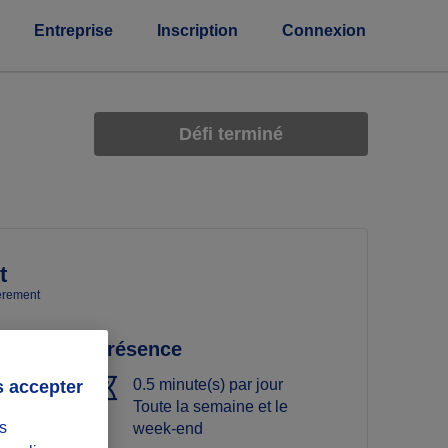
Entreprise
Inscription
Connexion
Défi terminé
t
ièrement
Présence
0.5 minute(s) par jour
s accepter
Toute la semaine et le
s
week-end