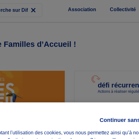
Association
Collectivité
 Familles d’Accueil !
défi récurren
Actions à réaliser régul
Date
Du 22/02/26
Continuer san
au 30/06/26
ant l'utilisation des cookies, vous nous permettez ainsi qu’à no