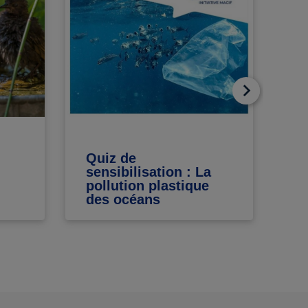
Quiz de
Me
sensibilisation : La
vi
pollution plastique
in
des océans