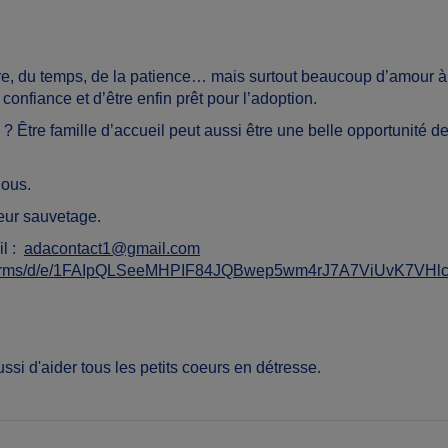
raire, du temps, de la patience… mais surtout beaucoup d’amour à
onfiance et d’être enfin prêt pour l’adoption.
 Être famille d’accueil peut aussi être une belle opportunité d
nous.
leur sauvetage.
l :
adacontact1@gmail.com
m/forms/d/e/1FAIpQLSeeMHPIF84JQBwep5wm4rJ7A7ViUvK7VHl
ssi d'aider tous les petits coeurs en détresse.