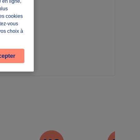
e en ligne,
plus
Les cookies
ntez-vous
France
vos choix à
cepter