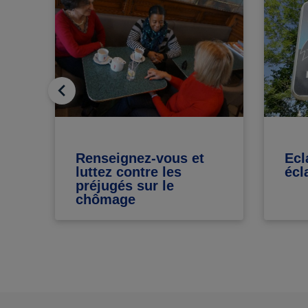
Renseignez-vous et
Ecl
es
luttez contre les
écl
préjugés sur le
chômage