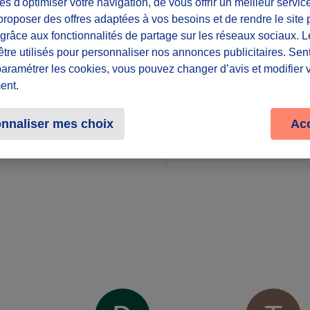
es d'optimiser votre navigation, de vous offrir un meilleur servic
roposer des offres adaptées à vos besoins et de rendre le site 
Lieu
f grâce aux fonctionnalités de partage sur les réseaux sociaux. 
être utilisés pour personnaliser nos annonces publicitaires. Se
Dans toute la 
paramétrer les cookies, vous pouvez changer d’avis et modifier 
ent.
Partager le défi
nnaliser mes choix
Ac