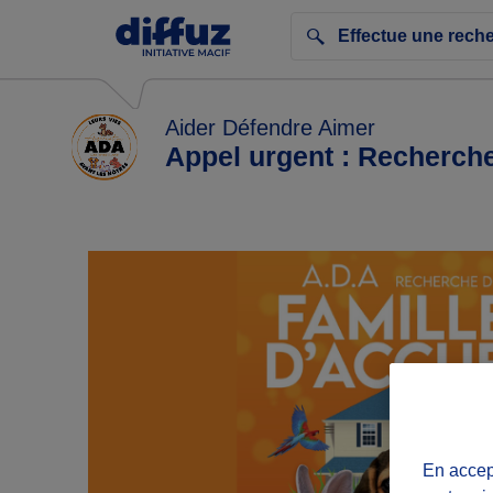
Aider Défendre Aimer
Appel urgent : Recherche
En accept