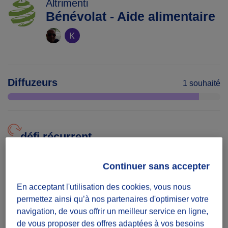
Altrimenti
Bénévolat - Aide alimentaire
Diffuzeurs
1 souhaité
défi récurrent
Actions à réaliser régulièrement
Continuer sans accepter
Date
En acceptant l'utilisation des cookies, vous nous
Du 20/06/26
permettez ainsi qu’à nos partenaires d'optimiser votre
au 20/06/27
navigation, de vous offrir un meilleur service en ligne,
de vous proposer des offres adaptées à vos besoins
Présence