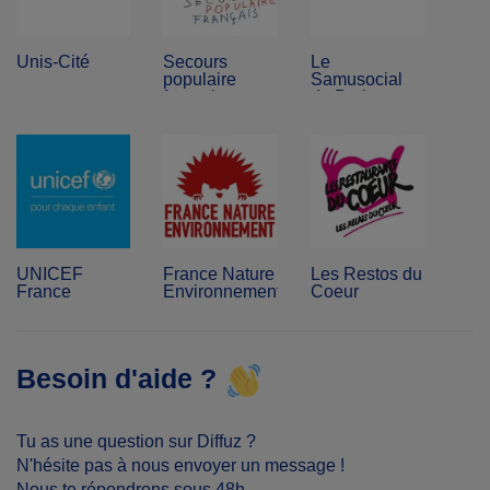
Unis-Cité
Secours
Le
populaire
Samusocial
français
de Paris
UNICEF
France Nature
Les Restos du
France
Environnement
Coeur
Besoin d'aide ?
Tu as une question sur Diffuz ?
N'hésite pas à nous envoyer un message !
Nous te répondrons sous 48h.