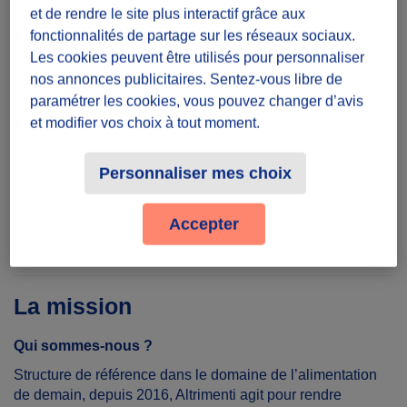
et de rendre le site plus interactif grâce aux
1 jour(s) par semaine
fonctionnalités de partage sur les réseaux sociaux.
Mardi, Mercredi, Jeudi, Vendredi
Les cookies peuvent être utilisés pour personnaliser
nos annonces publicitaires. Sentez-vous libre de
Lieu
paramétrer les cookies, vous pouvez changer d’avis
et modifier vos choix à tout moment.
Paris, France
Personnaliser mes choix
Partager le défi
Accepter
La mission
Qui sommes-nous ?
Structure de référence dans le domaine de l’alimentation
de demain, depuis 2016, Altrimenti agit pour rendre