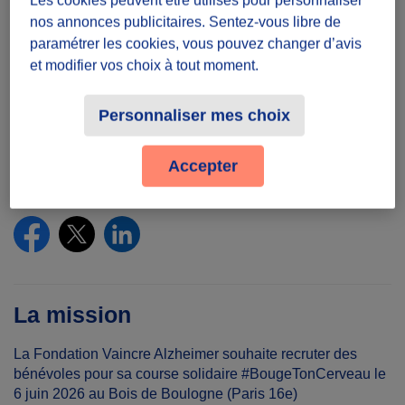
Temps à donner
nos annonces publicitaires. Sentez-vous libre de
paramétrer les cookies, vous pouvez changer d’avis
Une demi-journée
et modifier vos choix à tout moment.
Lieu
Personnaliser mes choix
100 Chem. de Ceinture du Lac Inférieur,
75116 Paris, France
Accepter
Partager le défi
La mission
La Fondation Vaincre Alzheimer souhaite recruter des
bénévoles pour sa course solidaire #BougeTonCerveau le
6 juin 2026 au Bois de Boulogne (Paris 16e)