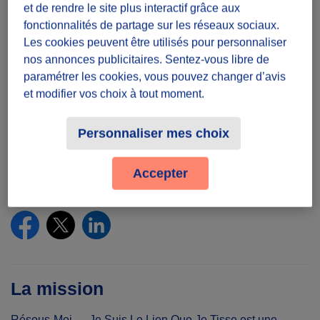
au 05/07/26
et de rendre le site plus interactif grâce aux
fonctionnalités de partage sur les réseaux sociaux.
Présence
Les cookies peuvent être utilisés pour personnaliser
nos annonces publicitaires. Sentez-vous libre de
A définir avec les participants
paramétrer les cookies, vous pouvez changer d’avis
Vendredi, Samedi, Dimanche
et modifier vos choix à tout moment.
Lieu
Personnaliser mes choix
20th arrondissement of Paris, 75020 Paris,
France
Accepter
Partager le défi
La mission
Résous-Moi — Je Suis Le Lien Que Je Tisse est une