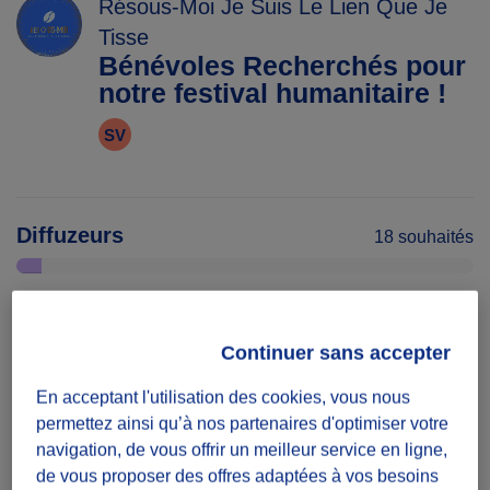
Résous-Moi Je Suis Le Lien Que Je
Tisse
Bénévoles Recherchés pour
notre festival humanitaire !
SV
Diffuzeurs
18 souhaités
défi projet
Continuer sans accepter
Mission à réaliser sur une période
En acceptant l'utilisation des cookies, vous nous
permettez ainsi qu’à nos partenaires d'optimiser votre
Date
navigation, de vous offrir un meilleur service en ligne,
Du 03/07/26
de vous proposer des offres adaptées à vos besoins