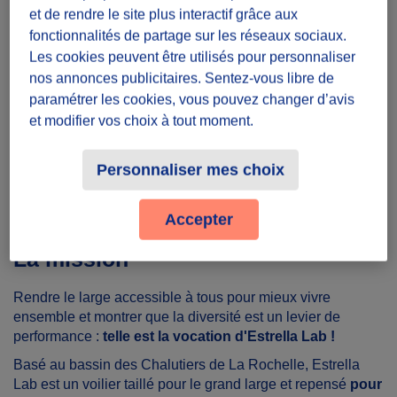
Une demi-journée
et de rendre le site plus interactif grâce aux
fonctionnalités de partage sur les réseaux sociaux.
Lieu
Les cookies peuvent être utilisés pour personnaliser
nos annonces publicitaires. Sentez-vous libre de
Dans toute la France
paramétrer les cookies, vous pouvez changer d’avis
et modifier vos choix à tout moment.
Partager le défi
Personnaliser mes choix
Accepter
La mission
Rendre le large accessible à tous pour mieux vivre
ensemble et montrer que la diversité est un levier de
performance :
telle est la vocation d'Estrella Lab !
Basé au bassin des Chalutiers de La Rochelle, Estrella
Lab est un voilier taillé pour le grand large et repensé
pour