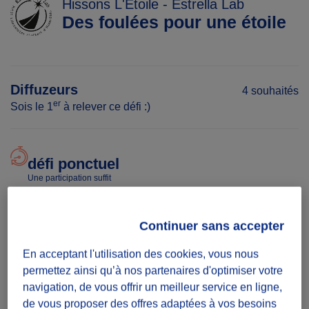
Hissons L'Étoile - Estrella Lab
Des foulées pour une étoile
Diffuzeurs
4 souhaités
er
Sois le 1
à relever ce défi :)
défi ponctuel
Une participation suffit
Date
Continuer sans accepter
Du 26/06/26 à 15:51
au 31/12/27 à 00:00
En acceptant l'utilisation des cookies, vous nous
permettez ainsi qu’à nos partenaires d'optimiser votre
Temps à donner
navigation, de vous offrir un meilleur service en ligne,
de vous proposer des offres adaptées à vos besoins