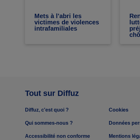
ur
Mets à l'abri les
Ren
s
victimes de violences
lut
intrafamiliales
pré
ch
Tout sur Diffuz
Diffuz, c'est quoi ?
Cookies
Qui sommes-nous ?
Données per
Accessibilité non conforme
Mentions lég