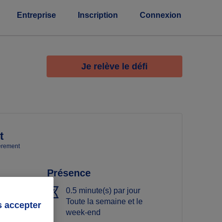
Entreprise
Inscription
Connexion
Je relève le défi
t
ièrement
Présence
0.5 minute(s) par jour
Toute la semaine et le
s accepter
week-end