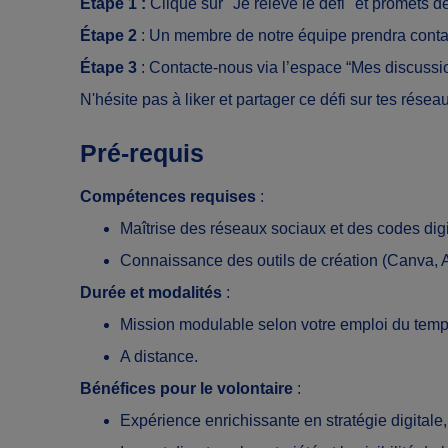
Étape 1 :
Clique sur
"Je relève le défi"
et promets de
Étape 2
:
Un membre de notre équipe prendra contact 
Étape 3
:
Contacte-nous via l’espace
“Mes discussi
N'hésite pas à
liker
et
partager
ce défi sur tes résea
Pré-requis
Compétences requises
:
Maîtrise des réseaux sociaux et des codes dig
Connaissance des outils de création (Canva, A
Durée et modalités
:
Mission modulable selon votre emploi du temps
A distance.
Bénéfices pour le volontaire
:
Expérience enrichissante en stratégie digitale,