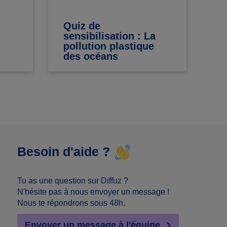
Quiz de
Ec
sensibilisation : La
éc
pollution plastique
des océans
Besoin d'aide ?
Tu as une question sur Diffuz ?
N'hésite pas à nous envoyer un message !
Nous te répondrons sous 48h.
Envoyer un message à l'équipe