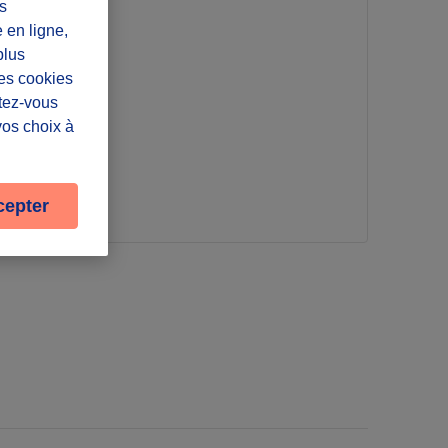
s
e en ligne,
plus
Les cookies
oi
ntez-vous
vos choix à
cepter