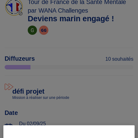
Tour de France de la Santé Mentale
par WANA Challenges
Deviens marin engagé !
Diffuzeurs
10 souhaités
défi projet
Mission à réaliser sur une période
Date
Du 02/09/25
au 01/06/26