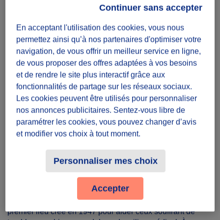
Continuer sans accepter
Présence
En acceptant l'utilisation des cookies, vous nous
A définir avec les participants
permettez ainsi qu’à nos partenaires d'optimiser votre
Toute la semaine et le week-end
navigation, de vous offrir un meilleur service en ligne,
de vous proposer des offres adaptées à vos besoins
Lieu
et de rendre le site plus interactif grâce aux
Dans toute la France
fonctionnalités de partage sur les réseaux sociaux.
Les cookies peuvent être utilisés pour personnaliser
nos annonces publicitaires. Sentez-vous libre de
Partager le défi
paramétrer les cookies, vous pouvez changer d’avis
et modifier vos choix à tout moment.
Personnaliser mes choix
La mission
Accepter
WANA, "We Are Not Alone", s'inspire de l'histoire du
premier lieu créé en 1947 pour aider ceux souffrant de