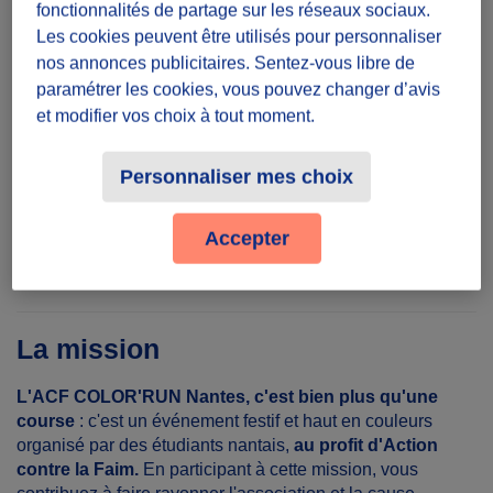
fonctionnalités de partage sur les réseaux sociaux.
Une demi-journée
Les cookies peuvent être utilisés pour personnaliser
nos annonces publicitaires. Sentez-vous libre de
Lieu
paramétrer les cookies, vous pouvez changer d’avis
et modifier vos choix à tout moment.
All. du Château du Tertre, 44300 Nantes,
France
Château du Tertre
Personnaliser mes choix
Partager le défi
Accepter
La mission
L'ACF COLOR'RUN Nantes, c'est bien plus qu'une
course
: c'est un événement festif et haut en couleurs
organisé par des étudiants nantais,
au profit d'Action
contre la Faim.
En participant à cette mission, vous