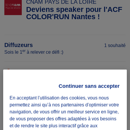
CNAM PAYS DE LA LOIRE
Deviens speaker pour l'ACF
COLOR'RUN Nantes !
Diffuzeurs
1 souhaité
er
Sois le 1
à relever ce défi :)
défi ponctuel
Une participation suffit
Continuer sans accepter
Date
En acceptant l'utilisation des cookies, vous nous
permettez ainsi qu’à nos partenaires d'optimiser votre
Le 07/06/26 de 09:30 à 13:00
navigation, de vous offrir un meilleur service en ligne,
de vous proposer des offres adaptées à vos besoins
Temps à donner
et de rendre le site plus interactif grâce aux