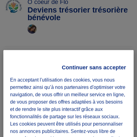
O coeur de Flo
Deviens trésorier trésorière
bénévole
Diffuzeurs
1 souhaité
Continuer sans accepter
En acceptant l'utilisation des cookies, vous nous
permettez ainsi qu’à nos partenaires d'optimiser votre
défi projet
navigation, de vous offrir un meilleur service en ligne,
Mission à réaliser sur une période
de vous proposer des offres adaptées à vos besoins
et de rendre le site plus interactif grâce aux
Date
fonctionnalités de partage sur les réseaux sociaux.
Du 17/02/26
Les cookies peuvent être utilisés pour personnaliser
au 30/06/26
nos annonces publicitaires. Sentez-vous libre de