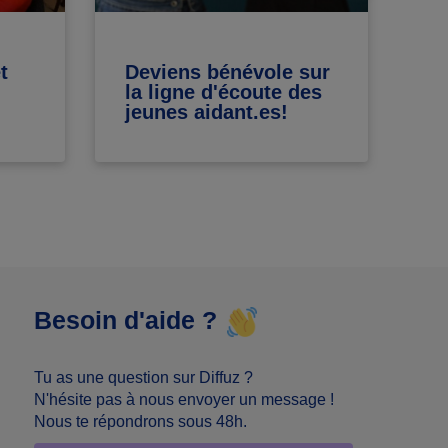
t
Deviens bénévole sur
Q
la ligne d'écoute des
se
jeunes aidant.es!
po
d
Besoin d'aide ?
Tu as une question sur Diffuz ?
N'hésite pas à nous envoyer un message !
Nous te répondrons sous 48h.