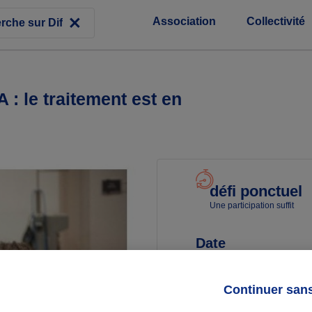
Association
Collectivité
le traitement est en
défi ponctuel
Une participation suffit
Date
Du 17/02/25
au 31/12/26
Continuer san