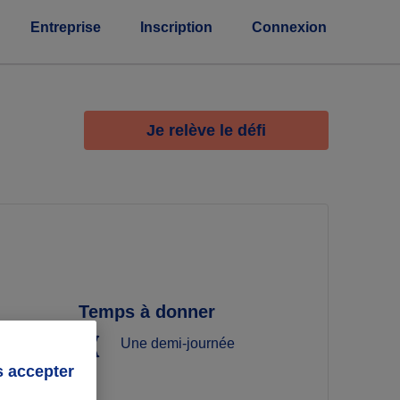
Entreprise
Inscription
Connexion
Je relève le défi
Temps à donner
Une demi-journée
s accepter