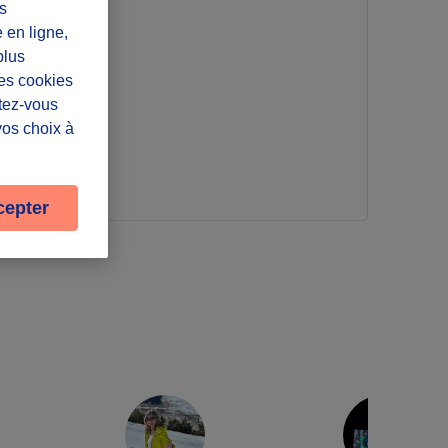
s
e en ligne,
plus
ance
Les cookies
ntez-vous
vos choix à
cepter