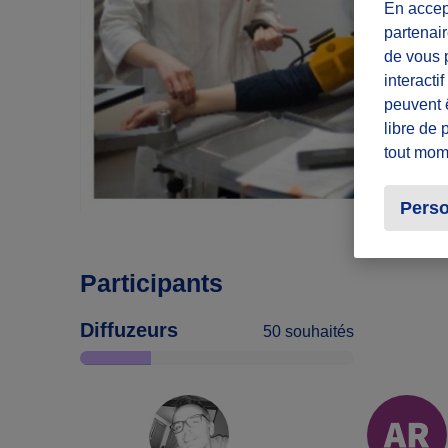
En accept
partenair
de vous p
interacti
peuvent 
libre de 
tout mom
Perso
Participants
Diffuzeurs
50 souhaités