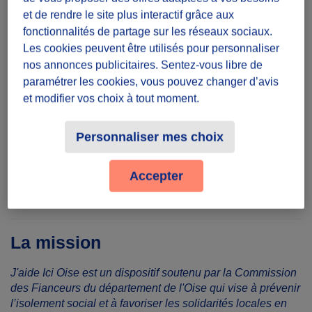
et de rendre le site plus interactif grâce aux
Temps à donner
fonctionnalités de partage sur les réseaux sociaux.
Une heure
Les cookies peuvent être utilisés pour personnaliser
nos annonces publicitaires. Sentez-vous libre de
Lieu
paramétrer les cookies, vous pouvez changer d’avis
et modifier vos choix à tout moment.
60110 Méru, France
Personnaliser mes choix
Partager le défi
Accepter
La mission
J'aide Ici Oise est un dispositif soutenu par la Commission
des Fianceurs du département de l'Oise qui vise à prévenir
l’isolement social et à favoriser les solidarités locales en