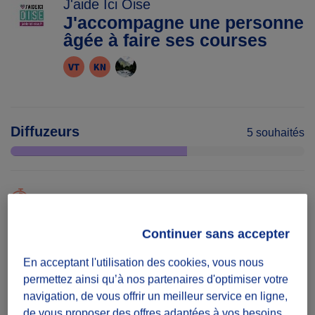
J'aide Ici Oise
J'accompagne une personne
âgée à faire ses courses
Diffuzeurs
5 souhaités
défi ponctuel
Une participation suffit
Continuer sans accepter
Date
En acceptant l'utilisation des cookies, vous nous
permettez ainsi qu’à nos partenaires d'optimiser votre
Du 01/04/25
au 31/12/26
navigation, de vous offrir un meilleur service en ligne,
de vous proposer des offres adaptées à vos besoins