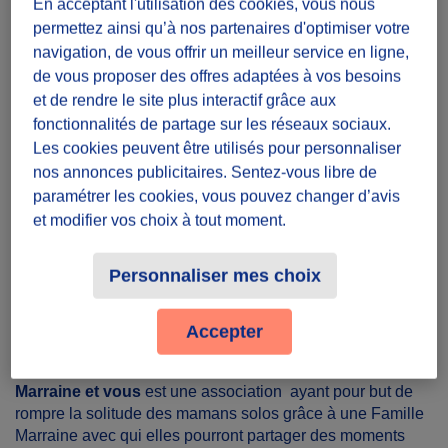
En acceptant l'utilisation des cookies, vous nous
Présence
permettez ainsi qu’à nos partenaires d'optimiser votre
navigation, de vous offrir un meilleur service en ligne,
3 heure(s) par mois
de vous proposer des offres adaptées à vos besoins
et de rendre le site plus interactif grâce aux
Lieu
fonctionnalités de partage sur les réseaux sociaux.
Les cookies peuvent être utilisés pour personnaliser
Depuis chez soi
nos annonces publicitaires. Sentez-vous libre de
paramétrer les cookies, vous pouvez changer d’avis
Partager le défi
et modifier vos choix à tout moment.
Personnaliser mes choix
Accepter
La mission
Marraine et vous
est une association
ayant pour but de
rompre la solitude des mamans solos grâce à une Famille
Marraine avec qui elles pourront partager des moments