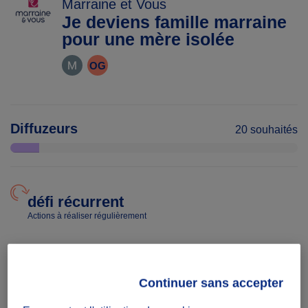
Marraine et Vous
Je deviens famille marraine
pour une mère isolée
OG
Diffuzeurs
20 souhaités
défi récurrent
Actions à réaliser régulièrement
Date
Du 13/01/26
Continuer sans accepter
au 13/01/27