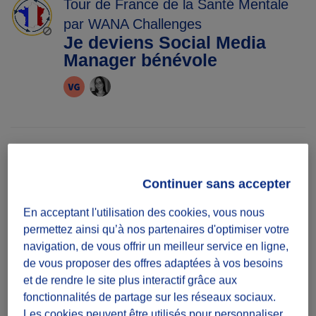
Tour de France de la Santé Mentale
par WANA Challenges
Je deviens Social Media
Manager bénévole
Diffuzeurs
2 souhaités
Continuer sans accepter
En acceptant l'utilisation des cookies, vous nous
défi projet
permettez ainsi qu’à nos partenaires d'optimiser votre
Mission à réaliser sur une période
navigation, de vous offrir un meilleur service en ligne,
de vous proposer des offres adaptées à vos besoins
Date
et de rendre le site plus interactif grâce aux
fonctionnalités de partage sur les réseaux sociaux.
Du 02/03/26
Les cookies peuvent être utilisés pour personnaliser