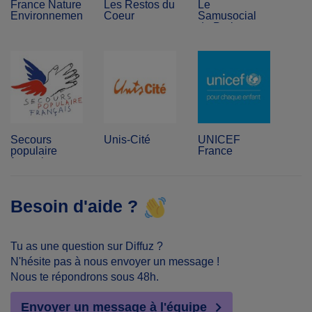
France Nature
Les Restos du
Le
Environnement
Coeur
Samusocial
de Paris
Secours
Unis-Cité
UNICEF
populaire
France
français
Besoin d'aide ?
Tu as une question sur Diffuz ?
N'hésite pas à nous envoyer un message !
Nous te répondrons sous 48h.
Envoyer un message à l'équipe