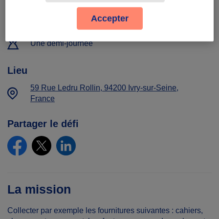
Accepter
Temps à donner
Une demi-journée
Lieu
59 Rue Ledru Rollin, 94200 Ivry-sur-Seine,
France
Partager le défi
La mission
Collecter par exemple les fournitures suivantes : cahiers,