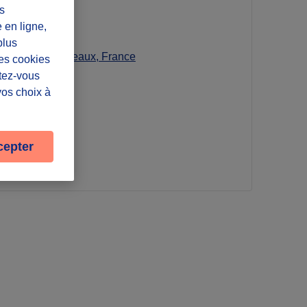
s
e en ligne,
plus
ge, 33000 Bordeaux, France
Les cookies
tion disponible
ntez-vous
vos choix à
cepter