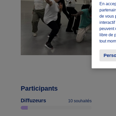
En accept
partenair
de vous p
interacti
peuvent 
libre de 
tout mom
Perso
Participants
Diffuzeurs
10 souhaités