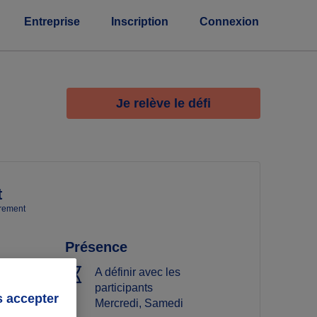
Entreprise
Inscription
Connexion
Je relève le défi
t
èrement
Présence
A définir avec les
participants
s accepter
Mercredi, Samedi