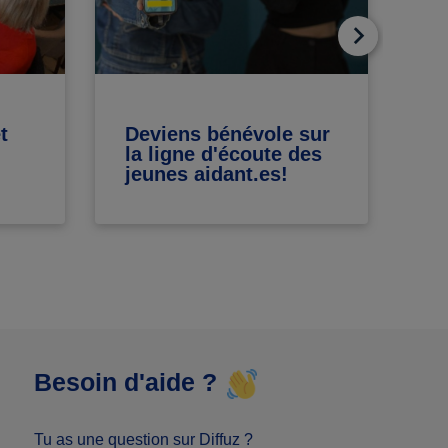
t
Deviens bénévole sur
Me
la ligne d'écoute des
vi
jeunes aidant.es!
in
Besoin d'aide ?
Tu as une question sur Diffuz ?