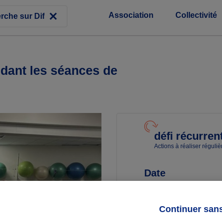
Association
Collectivité
ndant les séances de
défi récurren
Actions à réaliser réguli
Date
Du 31/05/26
au 31/05/27
Continuer san