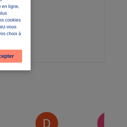
e en ligne,
plus
oi
Les cookies
ntez-vous
vos choix à
cepter