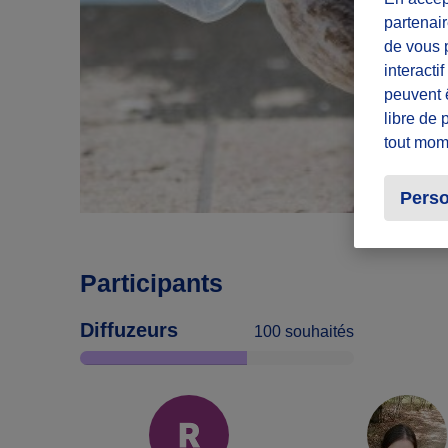
partenair
de vous p
interacti
peuvent 
libre de 
tout mom
Perso
Participants
Diffuzeurs
100 souhaités