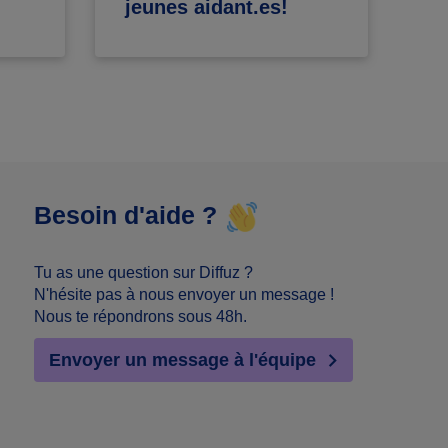
jeunes aidant.es!
in
Besoin d'aide ?
Tu as une question sur Diffuz ?
N'hésite pas à nous envoyer un message !
Nous te répondrons sous 48h.
Envoyer un message à l'équipe