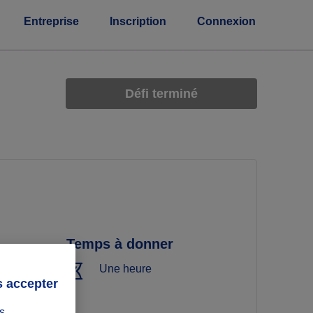
Entreprise
Inscription
Connexion
Défi terminé
Temps à donner
Une heure
s accepter
s