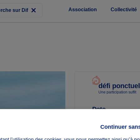
Association
Collectivité
défi ponctuel
Une participation suffit
Date
Du 28/03/25
Continuer san
au 27/03/26
ant l'utilisation des cookies, vous nous permettez ainsi qu’à no