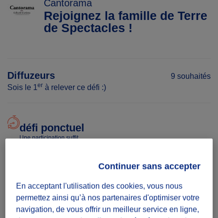
Cantorama
Rejoignez la famille de Terre
de Spectacles !
Diffuzeurs
9 souhaités
er
Sois le 1
à relever ce défi :)
défi ponctuel
Une participation suffit
Date
Continuer sans accepter
Du 02/07/26
En acceptant l'utilisation des cookies, vous nous
au 05/07/26
permettez ainsi qu’à nos partenaires d'optimiser votre
navigation, de vous offrir un meilleur service en ligne,
Temps à donner