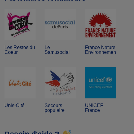
Les Restos du
Le
France Nature
Coeur
Samusocial
Environnement
de Paris
Unis-Cité
Secours
UNICEF
populaire
France
français
Besoin d'aide ?