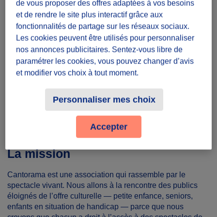
de vous proposer des offres adaptées à vos besoins
et de rendre le site plus interactif grâce aux
Une journée
fonctionnalités de partage sur les réseaux sociaux.
Les cookies peuvent être utilisés pour personnaliser
Lieu
nos annonces publicitaires. Sentez-vous libre de
paramétrer les cookies, vous pouvez changer d’avis
57690 Hallering, France
et modifier vos choix à tout moment.
Partager le défi
Personnaliser mes choix
Accepter
La mission
Cantorama est une association qui rassemble par le
spectacle vivant. Nous allons à la rencontre des publics
éloignés de l’offre culturelle — petite enfance, seniors,
enfants en situation de handicap — parce que nous