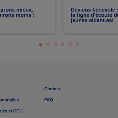
airons mieux,
Deviens bénévole 
airons moins !
la ligne d'écoute d
jeunes aidant.es!
Contact
sonnelles
FAQ
ales et CGU