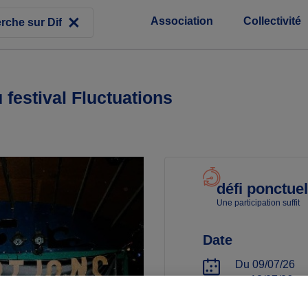
Association
Collectivité
 festival Fluctuations
défi ponctuel
Une participation suffit
Date
Du 09/07/26
au 13/07/26