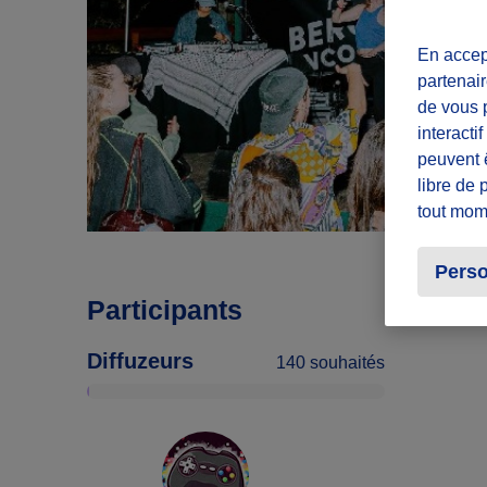
En accept
partenair
de vous p
interacti
peuvent 
libre de 
tout mom
Perso
Participants
Diffuzeurs
140 souhaités