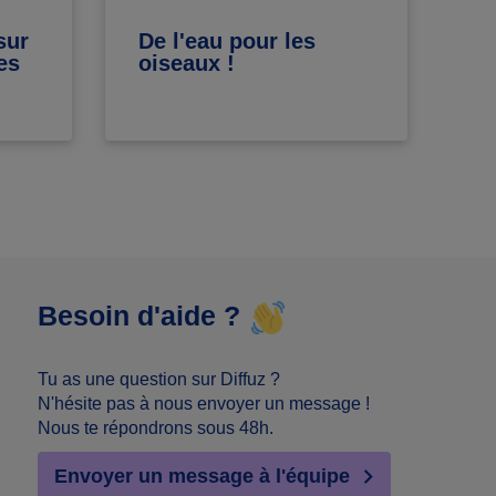
sur
De l'eau pour les
Me
es
oiseaux !
vi
in
Besoin d'aide ?
Tu as une question sur Diffuz ?
N'hésite pas à nous envoyer un message !
Nous te répondrons sous 48h.
Envoyer un message à l'équipe