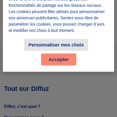
ement/
fonctionnalités de partage sur les réseaux sociaux.
Les cookies peuvent être utilisés pour personnaliser
Rejoindre le groupe
2 défis lancés
nos annonces publicitaires. Sentez-vous libre de
paramétrer les cookies, vous pouvez changer d’avis
et modifier vos choix à tout moment.
Personnaliser mes choix
Accepter
Facebook
Instagram
Youtube
Tout sur Diffuz
Diffuz, c'est quoi ?