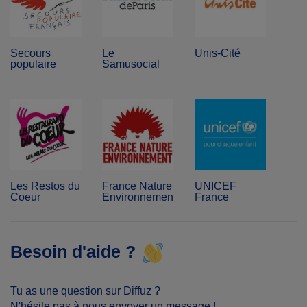
Secours
Le
Unis-Cité
populaire
Samusocial
français
de Paris
Les Restos du
France Nature
UNICEF
Coeur
Environnement
France
Besoin d'aide ?
Tu as une question sur Diffuz ?
N'hésite pas à nous envoyer un message !