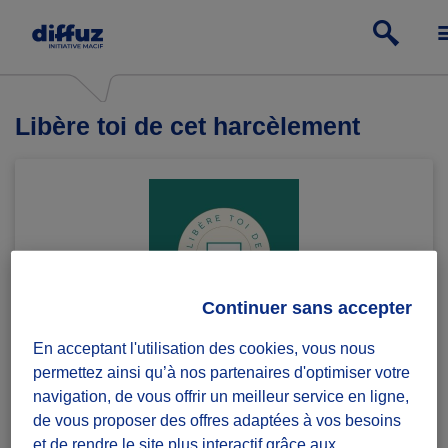
Libère toi de cet harcèlement
Continuer sans accepter
En acceptant l'utilisation des cookies, vous nous
Collectif de lutte contre le harcèlement scolaire et
permettez ainsi qu’à nos partenaires d'optimiser votre
cyberharcèlement sur Clermont-Ferrand
navigation, de vous offrir un meilleur service en ligne,
de vous proposer des offres adaptées à vos besoins
Notre site internet :
https://liberetoiharcelement.wixsite.com/liberetoiharcel
et de rendre le site plus interactif grâce aux