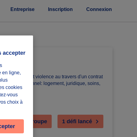
Entreprise
Inscription
Connexion
s accepter
s
e en ligne,
nstruction post violence au travers d'un contrat
plus
ultidirectionnel: logement, juridique, soins,
Les cookies
ntez-vous
vos choix à
ejoindre le groupe
1 défi lancé
cepter