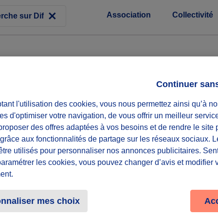
Association
Collectivité
Continuer san
ant l'utilisation des cookies, vous nous permettez ainsi qu’à no
sociation nationale en démarrage.
es d'optimiser votre navigation, de vous offrir un meilleur servic
s familles victimes de violences intra familiales dans leur reco
roposer des offres adaptées à vos besoins et de rendre le site 
obal d'une durée de 6 mois à 2 ans. Notre accompagnement est m
f grâce aux fonctionnalités de partage sur les réseaux sociaux. 
 revenus, contrat de travail.
être utilisés pour personnaliser nos annonces publicitaires. Se
de bénévoles pour engager nos travaux par commissions
paramétrer les cookies, vous pouvez changer d’avis et modifier 
ent.
R
nnaliser mes choix
Ac