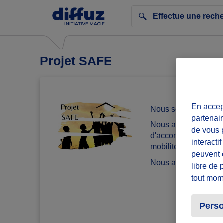
Projet SAFE
En accept
Nous sommes une as
partenair
Nous accompagnons le
de vous p
d'accompagnement gl
interacti
mobilité, garantie de
peuvent 
Nous avons besoin 
libre de 
tout mom
Perso