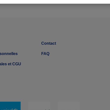
Contact
sonnelles
FAQ
ales et CGU