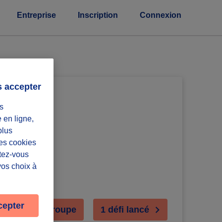
Entreprise
Inscription
Connexion
s accepter
s
e en ligne,
plus
Les cookies
ntez-vous
vos choix à
cepter
ejoindre le groupe
1 défi lancé