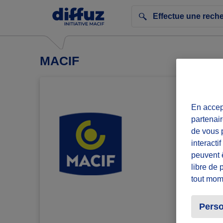
MACIF
En accept
partenair
de vous p
interacti
peuvent 
libre de 
tout mom
Perso