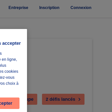
Entreprise
Inscription
Connexion
s accepter
s
e en ligne,
plus
Les cookies
ntez-vous
vos choix à
oindre le groupe
2 défis lancés
cepter