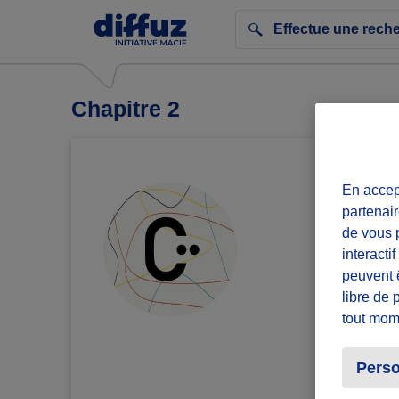
Chapitre 2
En accept
partenair
de vous p
interacti
peuvent 
libre de 
tout mom
Perso