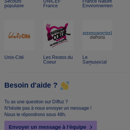
Secours
UNICEF
France Nature
populaire
France
Environnement
français
Unis-Cité
Les Restos du
Le
Coeur
Samusocial
de Paris
Besoin d'aide ?
Tu as une question sur Diffuz ?
N'hésite pas à nous envoyer un message !
Nous te répondrons sous 48h.
Envoyer un message à l'équipe