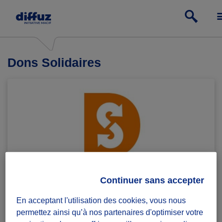
Dons Solidaires
Dons Solidaires collecte des produits neufs de
Continuer sans accepter
première nécessité et de consommation courante, non
alimentaires, pour les redistribuer à plus de 1000
En acceptant l'utilisation des cookies, vous nous
associations caritatives partout en France qui
permettez ainsi qu’à nos partenaires d'optimiser votre
accompagnent des personnes en difficulté. En 2023,