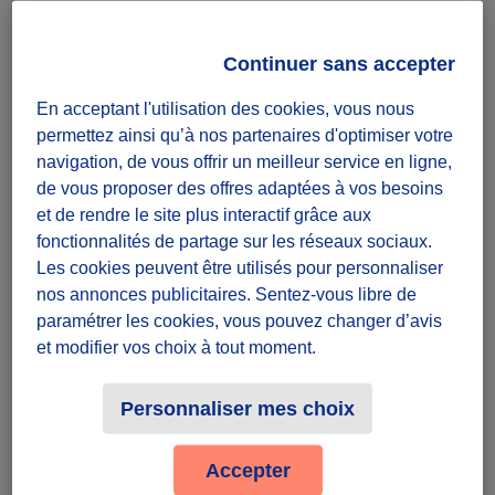
Notre mission est simple mais essentielle : favoriser la
mobilité et le lien social des Parisiens de 65 ans et
Continuer sans accepter
plus, en les accompagnant dans leurs déplacements
du quotidien. Que ce soit pour une balade dans le
En acceptant l'utilisation des cookies, vous nous
quartier, la visite d’une exposition ou un rendez-vous
permettez ainsi qu’à nos partenaires d'optimiser votre
médical, chaque sortie compte.
navigation, de vous offrir un meilleur service en ligne,
En devenant bénévole, tu rejoins une belle aventure
de vous proposer des offres adaptées à vos besoins
humaine et contribue à rompre l’isolement des aînés.
et de rendre le site plus interactif grâce aux
Ton engagement participe à leur bien-être physique,
fonctionnalités de partage sur les réseaux sociaux.
émotionnel et mental. Chaque moment partagé
Les cookies peuvent être utilisés pour personnaliser
renforce le lien social et crée des précieux souvenirs.
nos annonces publicitaires. Sentez-vous libre de
Les étapes de la mission :
paramétrer les cookies, vous pouvez changer d’avis
S’inscrire et se former :
et modifier vos choix à tout moment.
Avant de commencer, tu bénéficieras d’une formation
de 2 heures pour t’aider à accompagner les aînés en
Personnaliser mes choix
toute sécurité et bienveillance.
Prendre contact avec les aînés :
En fonction de tes disponibilités, tu pourras choisir de
Accepter
t’engager pour des sorties ponctuelles ou régulières,