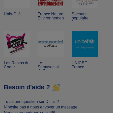
Unis-Cité
France Nature
Secours
Environnement
populaire
français
Les Restos du
Le
UNICEF
Coeur
Samusocial
France
de Paris
Besoin d'aide ?
Tu as une question sur Diffuz ?
N'hésite pas à nous envoyer un message !
Nous te répondrons sous 48h.