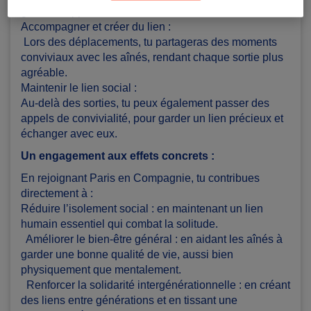
grâce a l'application mobile.
Accompagner et créer du lien :
Lors des déplacements, tu partageras des moments
conviviaux avec les aînés, rendant chaque sortie plus
agréable.
Maintenir le lien social :
Au-delà des sorties, tu peux également passer des
appels de convivialité, pour garder un lien précieux et
échanger avec eux.
Un engagement aux effets concrets :
En rejoignant Paris en Compagnie, tu contribues
directement à :
Réduire l’isolement social : en maintenant un lien
humain essentiel qui combat la solitude.
Améliorer le bien-être général : en aidant les aînés à
garder une bonne qualité de vie, aussi bien
physiquement que mentalement.
Renforcer la solidarité intergénérationnelle : en créant
des liens entre générations et en tissant une