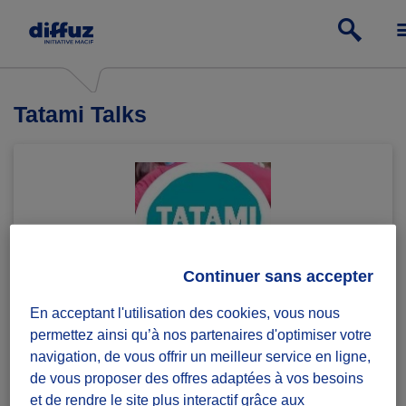
Tatami Talks
Continuer sans accepter
En acceptant l'utilisation des cookies, vous nous
Tatami Talks agit dans le champ de la prévention afin
permettez ainsi qu’à nos partenaires d'optimiser votre
de lutter contre les discriminations et les violences.
navigation, de vous offrir un meilleur service en ligne,
Nous souhaitons diffuser une culture du consentement
de vous proposer des offres adaptées à vos besoins
par et dans la pratique sportive et de mouvement et
et de rendre le site plus interactif grâce aux
dans le milieu de la jeunesse.