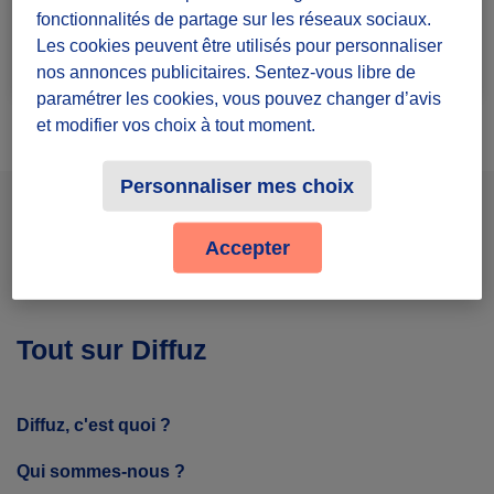
fonctionnalités de partage sur les réseaux sociaux.
Les cookies peuvent être utilisés pour personnaliser
Rejoindre le groupe
2 défis lancés
nos annonces publicitaires. Sentez-vous libre de
paramétrer les cookies, vous pouvez changer d’avis
et modifier vos choix à tout moment.
Personnaliser mes choix
Facebook
Instagram
Youtube
Accepter
Tout sur Diffuz
Diffuz, c'est quoi ?
Qui sommes-nous ?