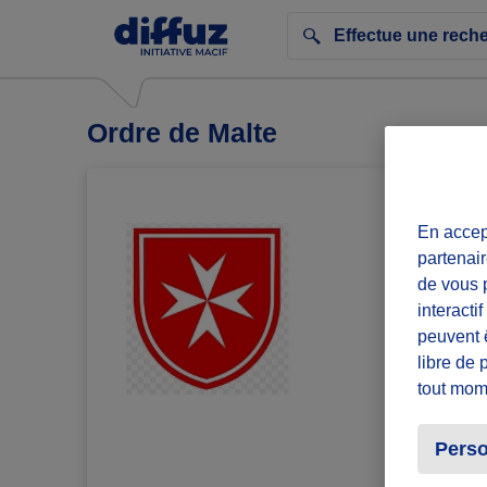
Ordre de Malte
En accept
partenair
de vous p
interacti
peuvent 
libre de 
tout mom
Perso