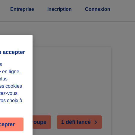
Entreprise
Inscription
Connexion
s accepter
s
e en ligne,
plus
Les cookies
ntez-vous
vos choix à
ejoindre le groupe
1 défi lancé
cepter