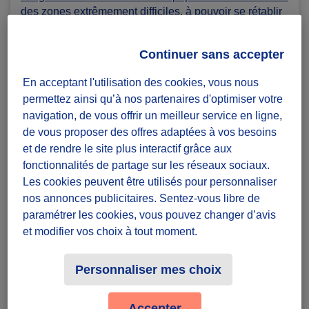
des zones extrêmement difficiles, à pouvoir se rétablir
et à reprendre le contrôle de leur avenir:
À travers le monde, des millions de personnes
Continuer sans accepter
vivent dans des conditions précaires
, confrontées à
des crises climatiques, des catastrophes naturelles ou
En acceptant l'utilisation des cookies, vous nous
encore à la pauvreté. Face à ces défis, UGL
permettez ainsi qu’à nos partenaires d'optimiser votre
Organisation œuvre sans relâche pour transformer les
navigation, de vous offrir un meilleur service en ligne,
vies et rétablir l'espoir.
de vous proposer des offres adaptées à vos besoins
Basée en France, notre organisation internationale
et de rendre le site plus interactif grâce aux
à but non lucratif se consacre à répondre aux
fonctionnalités de partage sur les réseaux sociaux.
crises humanitaires par le biais d’un programme de
Les cookies peuvent être utilisés pour personnaliser
construction novateur
, le **UGL Green Building
nos annonces publicitaires. Sentez-vous libre de
concept**.UGL Organisation est déterminée à
paramétrer les cookies, vous pouvez changer d’avis
améliorer la qualité de vie d'habitants des zones
et modifier vos choix à tout moment.
touchées par des crises. Grâce à notre approche
durable et collaborative, nous construisons non
seulement des habitations, mais également les rêves
Personnaliser mes choix
et les espoirs des communautés.
UGL Green Building Program
est un concept de
Accepter