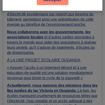
construction bioclimatique. Les panneaux solaires qui
recouvrent la toiture assurent une production
d'électricité excédentaire par rapport aux besoins du
bâtiment, permettant ainsi une redistribution de cette
énergie au bénéfice de l'environnement proche.
Nous collaborons avec les gouvernements, les
associations locales
et d'autres parties prenantes à
travers le monde pour aider des populations à réaliser
leurs projets, qu'il s'agisse de logements, d'écoles ou
de dispensaires.
À LA UNE PROJET SCOLAIRE OUGANDA
« Assurer l’accès à un logement décent et à une
éducation de qualité est une solution mondialement
reconnue pour briser le cycle de la pauvreté »
Actuellement, nous menons des missions dans les
îles isolées du lac Victoria en Ouganda.
Là-bas, les
écoles manquent cruellement de ressources telles que
l'électricité, l'eau potable et un accès adéquat à des