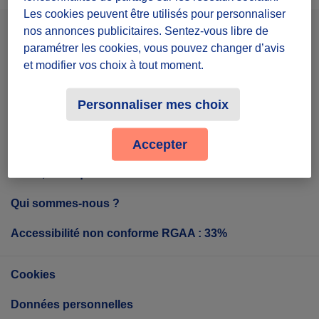
Les cookies peuvent être utilisés pour personnaliser
nos annonces publicitaires. Sentez-vous libre de
Facebook
Instagram
Youtube
paramétrer les cookies, vous pouvez changer d’avis
et modifier vos choix à tout moment.
Personnaliser mes choix
Tout sur Diffuz
Accepter
Diffuz, c'est quoi ?
Qui sommes-nous ?
Accessibilité non conforme RGAA : 33%
Cookies
Données personnelles