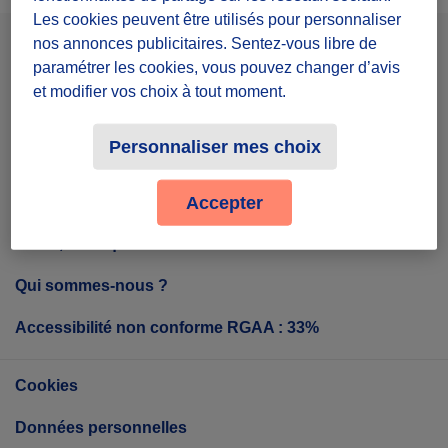
Les cookies peuvent être utilisés pour personnaliser
nos annonces publicitaires. Sentez-vous libre de
Facebook
Instagram
Youtube
paramétrer les cookies, vous pouvez changer d’avis
et modifier vos choix à tout moment.
Personnaliser mes choix
Tout sur Diffuz
Accepter
Diffuz, c'est quoi ?
Qui sommes-nous ?
Accessibilité non conforme RGAA : 33%
Cookies
Données personnelles