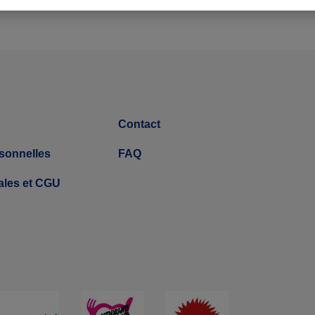
Contact
sonnelles
FAQ
ales et CGU