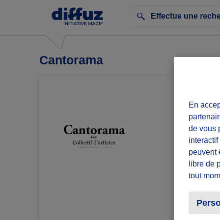
Cantorama
En accept
partenair
de vous p
interacti
peuvent 
libre de 
tout mom
Perso