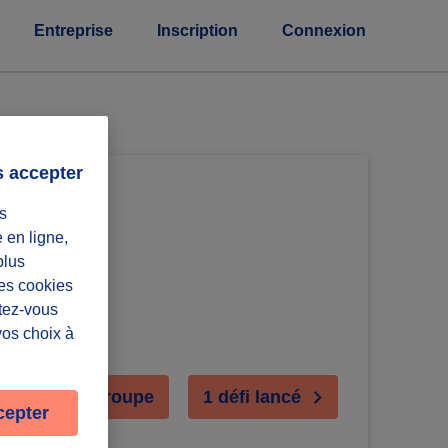
Entreprise
Inscription
Connexion
s accepter
s
e en ligne,
plus
Les cookies
ntez-vous
vos choix à
ejoindre le groupe
1 défi lancé
cepter