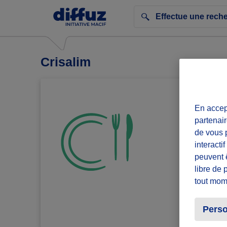
Crisalim
En accept
partenair
de vous p
interacti
peuvent 
libre de 
tout mom
Perso