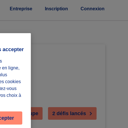
Entreprise
Inscription
Connexion
s accepter
s
e en ligne,
plus
Les cookies
ntez-vous
vos choix à
oindre le groupe
2 défis lancés
cepter