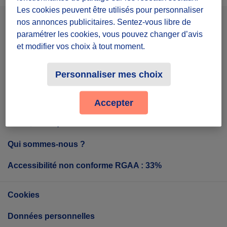
Les cookies peuvent être utilisés pour personnaliser
nos annonces publicitaires. Sentez-vous libre de
Facebook
Instagram
Youtube
paramétrer les cookies, vous pouvez changer d’avis
et modifier vos choix à tout moment.
Personnaliser mes choix
Tout sur Diffuz
Accepter
Diffuz, c'est quoi ?
Qui sommes-nous ?
Accessibilité non conforme RGAA : 33%
Cookies
Données personnelles