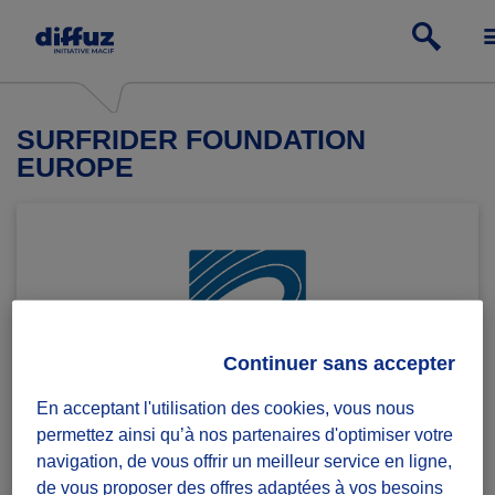
SURFRIDER FOUNDATION
EUROPE
Continuer sans accepter
En acceptant l'utilisation des cookies, vous nous
permettez ainsi qu’à nos partenaires d'optimiser votre
navigation, de vous offrir un meilleur service en ligne,
Créée en 1990 par un groupe de surfeurs désireux de
de vous proposer des offres adaptées à vos besoins
défendre leur terrain de jeu,
Surfrider Europe
a dans