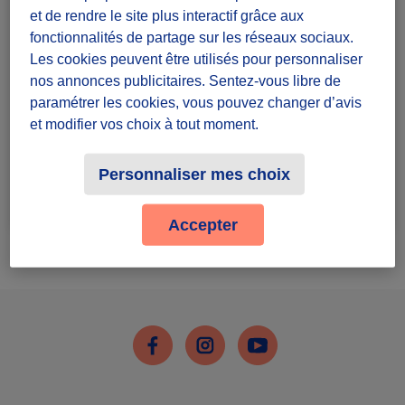
et de rendre le site plus interactif grâce aux
son ADN la mobilisation citoyenne en faveur de la
protection de l’océan et du littoral.
fonctionnalités de partage sur les réseaux sociaux.
Les cookies peuvent être utilisés pour personnaliser
Depuis plus de 25 ans,
Surfrider Foundation Europe
nos annonces publicitaires. Sentez-vous libre de
protège, sauvegarde et met en valeur les océans et
paramétrer les cookies, vous pouvez changer d’avis
toute la population qui en jouit. Elle agit au quotidien
et modifier vos choix à tout moment.
pour lutter contre les atteintes à l'environnement littoral
et à ses usagers.
Personnaliser mes choix
Rejoindre le groupe
23 défis lancés
Accepter
Facebook
Instagram
Youtube