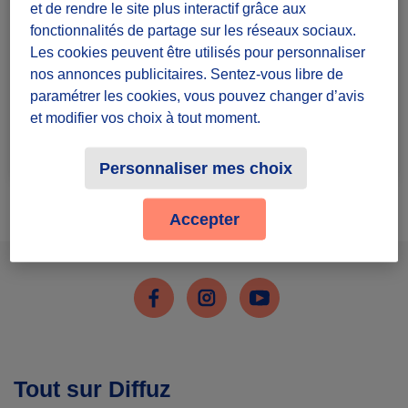
et de rendre le site plus interactif grâce aux
des
ateliers culinaires anti-gaspi
, des événements et
fonctionnalités de partage sur les réseaux sociaux.
des
animations zéro déchet
. Notre mission est de
Les cookies peuvent être utilisés pour personnaliser
démocratiser les saveurs, (re)construire une culture
nos annonces publicitaires. Sentez-vous libre de
alimentaire saine et créer de nouveaux liens tout en
découvrant les patrimoines gastronomiques.
paramétrer les cookies, vous pouvez changer d’avis
et modifier vos choix à tout moment.
Rejoindre le groupe
5 défis lancés
Personnaliser mes choix
Accepter
Facebook
Instagram
Youtube
Tout sur Diffuz