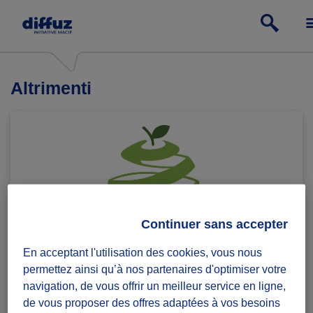
Altrimenti
Continuer sans accepter
Depuis 2016,
l’association
Altrimenti
s’engage pour
En acceptant l'utilisation des cookies, vous nous
l’accès de tous à une
alimentation durable et anti-
permettez ainsi qu’à nos partenaires d'optimiser votre
gaspi
. Nous agissons pour promouvoir la prise de
navigation, de vous offrir un meilleur service en ligne,
conscience autour des impacts environnementaux,
de vous proposer des offres adaptées à vos besoins
économiques et sociétaux de notre consommation via