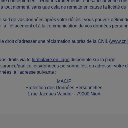
 votre consentement
: Pour les traitements reposant sur votre co
r à tout moment, sans que cela ne remette en cause la licéité du 
 le sort de vos données après votre décès
: vous pouvez définir de
n, à l’effacement et à la communication de vos données personn
e droit d’adresser une réclamation auprès de la CNIL (
www.cnil
os droits via le
formulaire en ligne
disponible sur la page
assurance/particuliers/donnees-personnelles
, ou adresser votre
nnées, à l'adresse suivante :
MACIF
Protection des Données Personnelles
1 rue Jacques Vandier - 79000 Niort