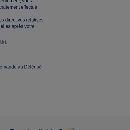
nsentement, vous
traitement effectué
s directives relatives
elles après votre
.fr
).
 demande au Délégué