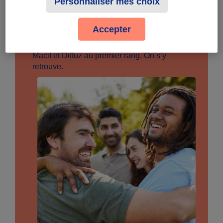
Personnaliser mes choix
l’Unesco (Paris) les 14 et 15 mars prochain,
qui fête cette année ses 20 ans. Biodiversité,
climat, santé… Toutes les figures de
Accepter
l’engagement seront au rendez-vous pour
aborder ces grands sujets pour demain, avec
Macif et Diffuz au premier rang. On s’y
retrouve.