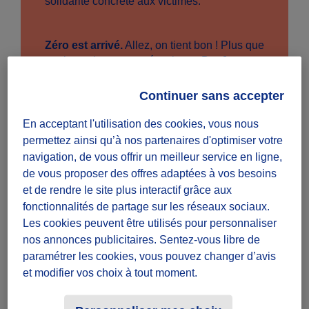
solidarité concrète aux victimes.
Zéro est arrivé.
Allez, on tient bon ! Plus que
quelques jours pour réussir son Dry January,
comme 4,5 millions de Français·es en 2024.
Et franchement, si vous avez tenu jusque là,
Continuer sans accepter
la ligne d’arrivée est à votre portée. Mieux,
c’est l’occasion de prendre le pli pour
En acceptant l'utilisation des cookies, vous nous
l’année, en déconstruisant au passage
permettez ainsi qu’à nos partenaires d'optimiser votre
quelques idées reçues
: même consommé
navigation, de vous offrir un meilleur service en ligne,
avec modération, même pour un verre de vin
de vous proposer des offres adaptées à vos besoins
par jour, l’alcool n’est pas bon pour la santé.
et de rendre le site plus interactif grâce aux
Et c’est d’abord un sujet chez les seniors.
fonctionnalités de partage sur les réseaux sociaux.
Les cookies peuvent être utilisés pour personnaliser
Collège fou, fou, fou.
Les places allant à
nos annonces publicitaires. Sentez-vous libre de
nouveau partir très vite, jetez donc un œil sur
paramétrer les cookies, vous pouvez changer d’avis
la programmation –
et les réservations
– de
et modifier vos choix à tout moment.
l’Université de la Terre, le grand rendez-vous
des défenseur·ses de notre planète, à