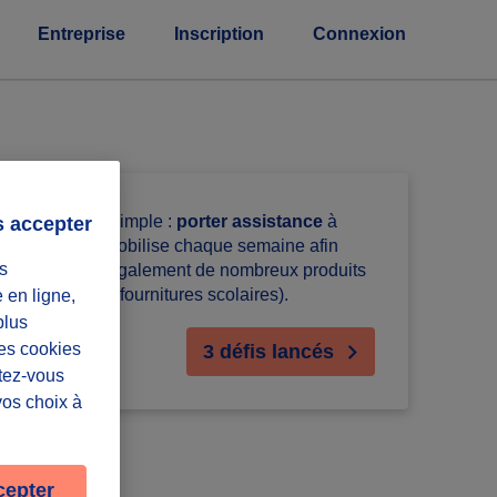
Entreprise
Inscription
Connexion
vée par un but simple :
porter assistance
à
s accepter
bénévoles se mobilise chaque semaine afin
s
us fournissons également de nombreux produits
, vêtements et fournitures scolaires).
e en ligne,
plus
Les cookies
3 défis lancés
ntez-vous
vos choix à
cepter