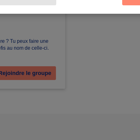
ture ? Tu peux faire une
is au nom de celle-ci.
Rejoindre le groupe