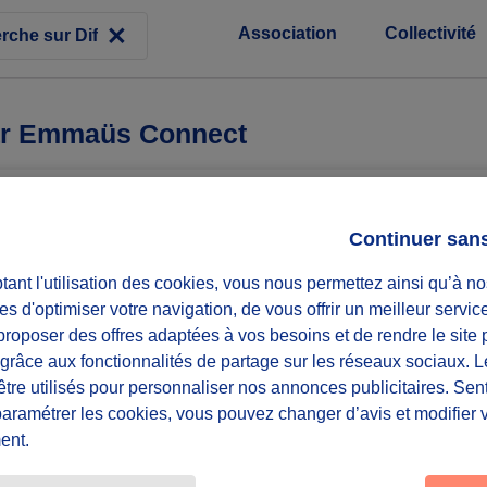
Association
Collectivité
par Emmaüs Connect
Connect agit pour aider les personnes en situation de précarit
Continuer san
s que la transition numérique s’accélère, l’enjeu de l’inclusion 
uotidienne : de l’accès aux droits à l’emploi, en passant par la 
ant l'utilisation des cookies, vous nous permettez ainsi qu’à no
 Emmaüs Connect a accompagné 25 000 personnes cumulant préc
es d'optimiser votre navigation, de vous offrir un meilleur servic
 essentiels et gagner en autonomie.
roposer des offres adaptées à vos besoins et de rendre le site 
ciation forme les personnes qui en ont le plus besoin aux outi
f grâce aux fonctionnalités de partage sur les réseaux sociaux. 
etc.), et s’assure qu’elles possèdent un « bagage numérique mi
être utilisés pour personnaliser nos annonces publicitaires. Se
Elle agit dans huit villes de France, directement dans ses poin
paramétrer les cookies, vous pouvez changer d’avis et modifier 
n sociale.
ent.
ect.org/