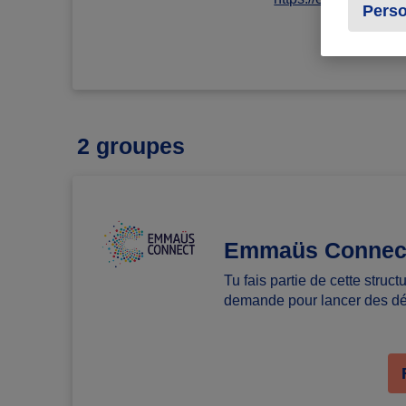
Perso
2 groupes
Emmaüs Connec
Tu fais partie de cette struc
demande pour lancer des déf