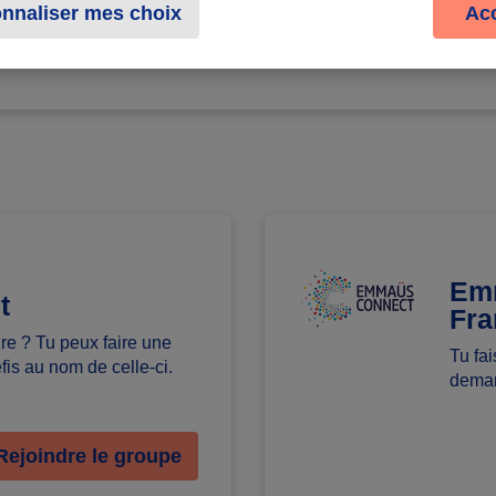
nnaliser mes choix
Ac
Emm
t
Fra
ture ? Tu peux faire une
Tu fai
is au nom de celle-ci.
deman
Rejoindre le groupe