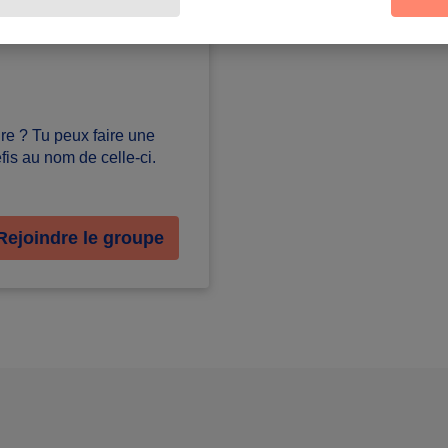
ture ? Tu peux faire une
is au nom de celle-ci.
Rejoindre le groupe