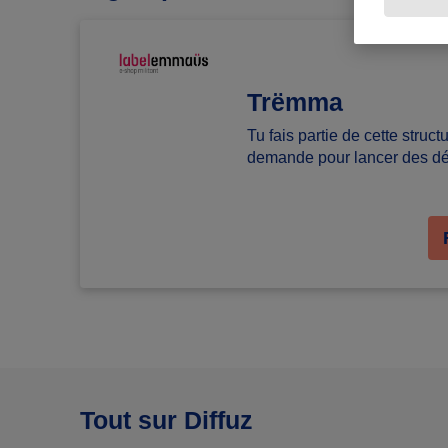
Trëmma
Tu fais partie de cette struc
demande pour lancer des déf
Tout sur Diffuz