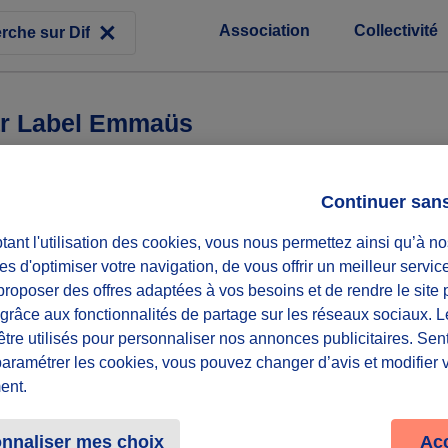
Association
Collectivité
par Label Emmaüs
les injustices, la pauvreté, les diverses formes d’exclusion et dans
Continuer san
nvaincu.es que le numérique et le web sont des outils nécessa
ant l'utilisation des cookies, vous nous permettez ainsi qu’à no
 démultiplier les actions en faveur de l’insertion, de la formatio
es d'optimiser votre navigation, de vous offrir un meilleur servic
de solidarité que nous connaissons au monde du web.
roposer des offres adaptées à vos besoins et de rendre le site 
f grâce aux fonctionnalités de partage sur les réseaux sociaux. 
être utilisés pour personnaliser nos annonces publicitaires. Se
paramétrer les cookies, vous pouvez changer d’avis et modifier 
ent.
nnaliser mes choix
Ac